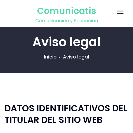
Saltar
Comunicatis
al
Activ
contenido
Comunicación y Educación
la
nave
Aviso legal
Inicio
Aviso legal
DATOS IDENTIFICATIVOS DEL
TITULAR DEL SITIO WEB